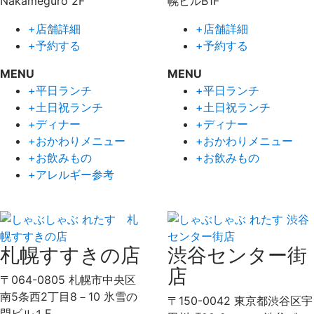
Nakameguro 2F
幌ビルB1F
+店舗詳細
+店舗詳細
+予約する
+予約する
MENU
MENU
+平日ランチ
+平日ランチ
+土日祝ランチ
+土日祝ランチ
+ディナー
+ディナー
+おかわりメニュー
+おかわりメニュー
+お飲みもの
+お飲みもの
+アレルギー参考
札幌すすきの店
渋谷センター街
店
〒064-0805 札幌市中央区
南5条西2丁目8－10 氷雪の
〒150-0042 東京都渋谷区宇
門ビル１F